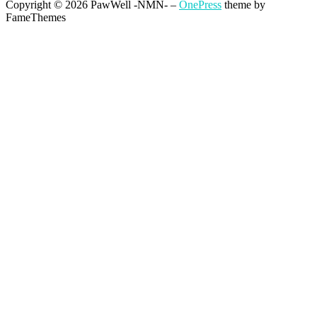
Copyright © 2026 PawWell -NMN-
–
OnePress
theme by
FameThemes