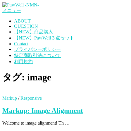
コ
メニュー
ン
テ
ABOUT
ン
QUESTION
ツ
【NEW】商品購入
へ
【NEW】PawWell３点セット
ス
Contact
キ
プライバシーポリシー
ッ
特定商取引法について
プ
利用規約
タグ:
image
Markup
/
Responsive
Markup: Image Alignment
Welcome to image alignment! Th …