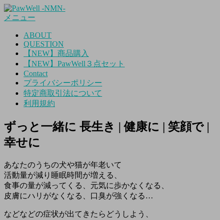
コ
メニュー
ン
テ
ABOUT
ン
QUESTION
ツ
【NEW】商品購入
へ
【NEW】PawWell３点セット
ス
Contact
キ
プライバシーポリシー
ッ
特定商取引法について
プ
利用規約
ずっと一緒に
長生き | 健康に | 笑顔で |
幸せに
あなたのうちの犬や猫が年老いて
活動量が減り睡眠時間が増える、
食事の量が減ってくる、元気に歩かなくなる、
皮膚にハリがなくなる、口臭が強くなる…
などなどの症状が出てきたらどうしよう、