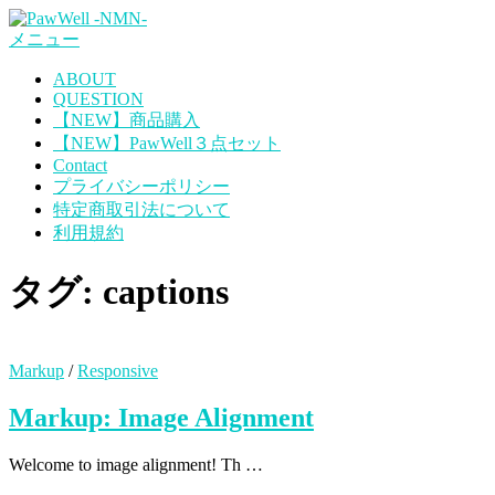
コ
メニュー
ン
テ
ABOUT
ン
QUESTION
ツ
【NEW】商品購入
へ
【NEW】PawWell３点セット
ス
Contact
キ
プライバシーポリシー
ッ
特定商取引法について
プ
利用規約
タグ:
captions
Markup
/
Responsive
Markup: Image Alignment
Welcome to image alignment! Th …