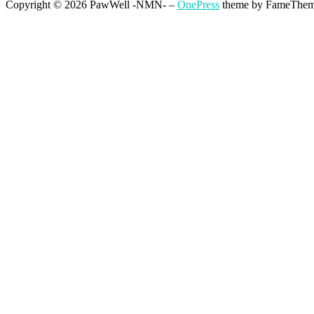
Copyright © 2026 PawWell -NMN-
–
OnePress
theme by FameThe