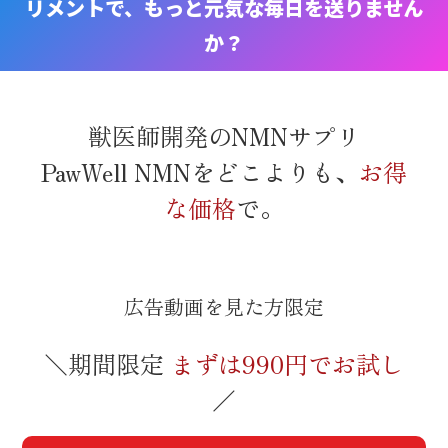
リメントで、もっと元気な毎日を送りません
か？
獣医師開発のNMNサプリ
PawWell NMNをどこよりも、
お得
な価格
で。
広告動画を見た方限定
＼期間限定
まずは990円でお試し
／