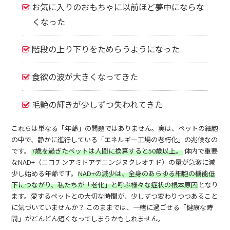
お気に入りのおもちゃに以前ほど夢中にならな
くなった
階段の上り下りをためらうようになった
食欲の波が大きくなってきた
毛艶の輝きが少しずつ失われてきた
これらは単なる「年齢」の問題ではありません。
実は、ペットの細胞
の中で、静かに進行している「エネルギー工場の老朽化」の兆候なの
です。
7歳を過ぎたペットは人間に換算すると50歳以上。
体内で重要
なNAD+（ニコチンアミドアデニンジヌクレオチド）の量が急激に減
少し始める年齢です。
NAD+の減少は、全身のあらゆる細胞の機能低
下につながり、私たちが「老化」と呼ぶ様々な症状の根本原因
となり
ます。
愛するペットとの大切な時間が、少しずつ変わりつつあること
に気づいていませんか？ このままでは、一緒に過ごせる「健康な時
間」がどんどん短くなってしまうかもしれません。