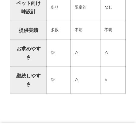
ペット向け
あり
限定的
なし
味設計
提供実績
多数
不明
不明
お求めやす
◎
△
△
さ
継続しやす
◎
△
×
さ