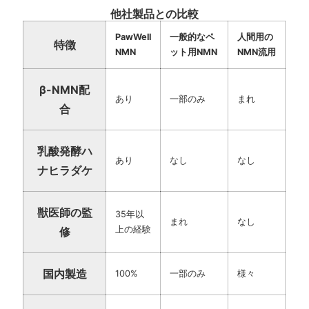
他社製品との比較
PawWell
一般的なペ
人間用の
特徴
NMN
ット用NMN
NMN流用
β-NMN配
あり
一部のみ
まれ
合
乳酸発酵ハ
あり
なし
なし
ナヒラダケ
獣医師の監
35年以
まれ
なし
上の経験
修
国内製造
100%
一部のみ
様々